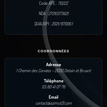
Code APE :
7022Z
NDA :
27210373621
QUALIOPI :
2021/97006.1
COORDONNÉES
Adresse
1 Chemin des Corvées - 21220 Detain et Bruant
Téléphone
03 80 41 07 76
Email
contact@azimut21.com