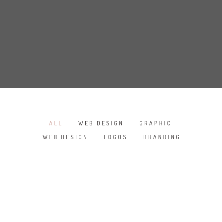
ALL
WEB DESIGN
GRAPHIC
/
/
/
WEB DESIGN
LOGOS
BRANDING
/
/
SKETCHBOOK
WHITE APPLE IWATCH